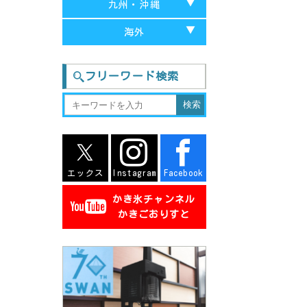
兵庫
山口
九州・沖縄
山形
新潟
栃木
和歌山
岡山
福岡
海外
宮城
石川
神奈川
大阪
島根
長崎
台湾-台中
福井
群馬
フリーワード検索
奈良
広島
大分
台湾-台北
長野
茨城
滋賀
鳥取
佐賀
台湾-台南
静岡
徳島
熊本
三重
愛媛
宮城
エックス
Instagram
Facebook
香川
鹿児島
かき氷チャンネル
高知
沖縄
かきごおりすと