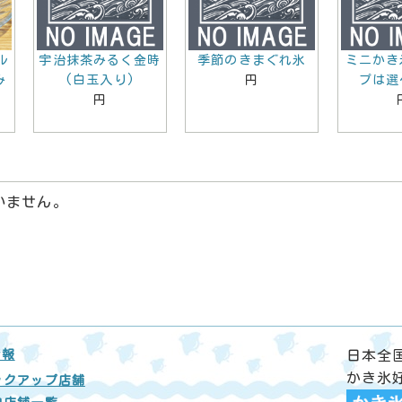
ル
宇治抹茶みるく金時
季節のきまぐれ氷
ミニかき
み
(白玉入り)
円
プは選
円
いません。
情報
日本全
かき氷
ックアップ店舗