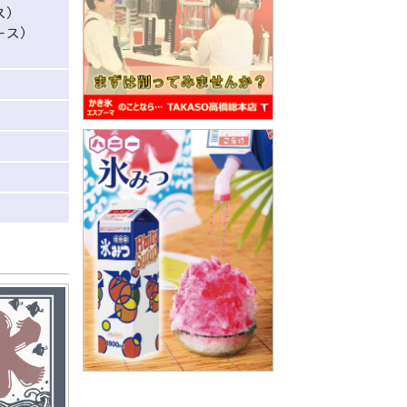
ス)
ース)
い