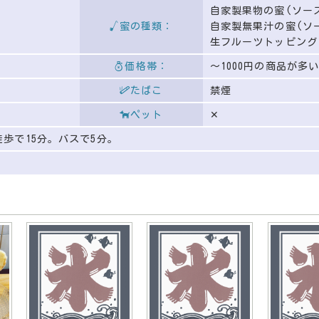
自家製果物の蜜(ソー
蜜の種類：
自家製無果汁の蜜(ソ
生フルーツトッピング
る
価格帯：
〜1000円の商品が多
たばこ
禁煙
ペット
✕
徒歩で15分。バスで5分。