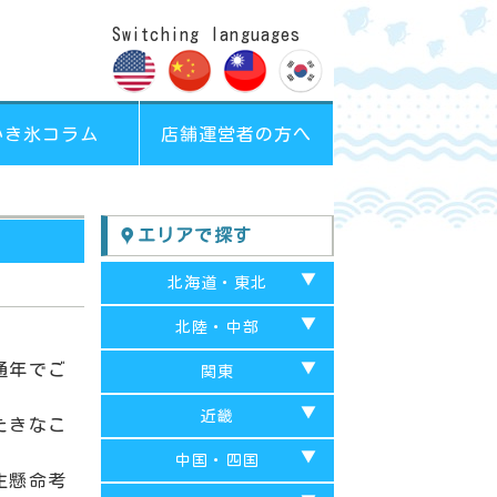
Switching languages
かき氷コラム
店舗運営者の方へ
エリアで探す
北海道・東北
北海道
北陸・中部
青森
通年でご
富山
関東
秋田
山梨
千葉
近畿
たきなこ
福島
岐阜
埼玉
京都府
中国・四国
生懸命考
岩手
愛知
東京都