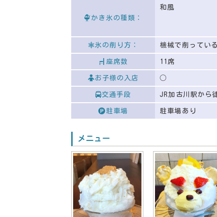
和風
かき氷の種類：
氷の削り方：
機械で削ってい
座席数
11席
お子様の入店
◯
交通手段
JR加古川駅から
駐車場
駐車場あり
メニュー