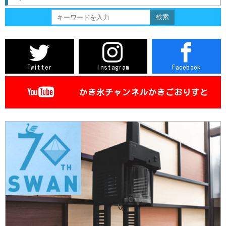
大分
台湾-台北
長野
茨城
滋賀
鳥取
佐賀
台湾-台南
静岡
徳島
熊本
三重
愛媛
宮城
Twitter
Instagram
Facebook
香川
鹿児島
高知
かき氷チャンネル
かきごおりすと
沖縄