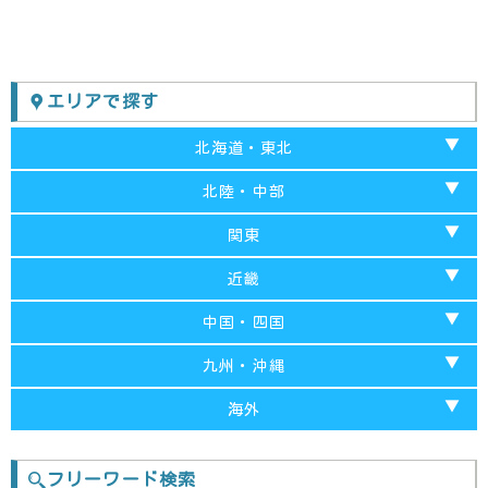
エリアで探す
北海道・東北
北海道
北陸・中部
青森
富山
関東
秋田
山梨
千葉
近畿
福島
岐阜
埼玉
京都府
中国・四国
岩手
愛知
東京都
兵庫
山口
九州・沖縄
山形
新潟
栃木
和歌山
岡山
福岡
海外
宮城
石川
神奈川
大阪
島根
長崎
台湾-台中
福井
群馬
フリーワード検索
奈良
広島