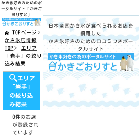
かき氷好きのためのポ
ータルサイト
「かきご
おりすと」
日本全国かき氷が食べられるお店を
TOPページ
網羅した
かき氷店情報
かき氷好きのための口コミつきポー
TOP
エリア
タルサイト
「岩手」の絞り
込み結果
エリア
「岩手」
の絞り込
み結果
0件
のお店
が登録され
ています