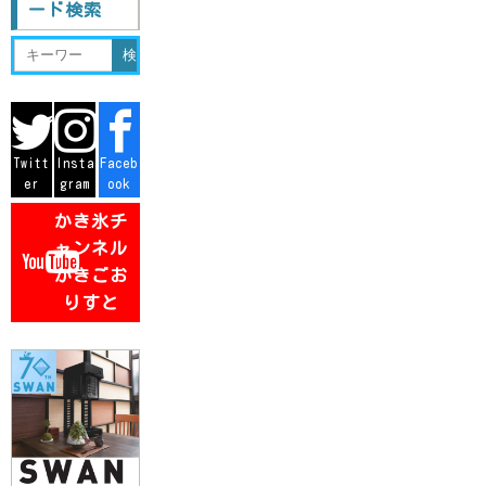
ード検索
長野
茨城
滋賀
鳥取
佐賀
台湾-台南
静岡
徳島
熊本
三重
愛媛
宮城
香川
鹿児島
Twitt
Insta
Faceb
er
gram
ook
高知
沖縄
かき氷チ
ャンネル
かきごお
りすと