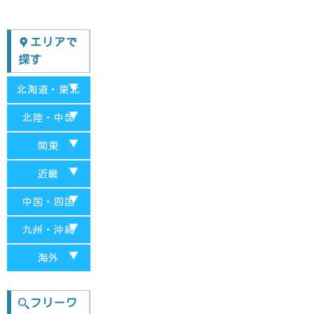
エリアで
探す
北海道・東北
北海道
北陸・中部
青森
富山
関東
秋田
山梨
千葉
近畿
福島
岐阜
埼玉
京都府
中国・四国
岩手
愛知
東京都
兵庫
山口
九州・沖縄
山形
新潟
栃木
和歌山
岡山
福岡
海外
宮城
石川
神奈川
大阪
島根
長崎
台湾-台中
福井
群馬
フリーワ
奈良
広島
大分
台湾-台北