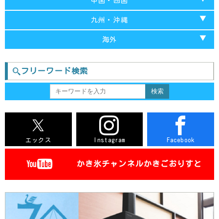
中国・四国
岩手
愛知
東京都
兵庫
山口
九州・沖縄
山形
新潟
栃木
和歌山
岡山
福岡
海外
宮城
石川
神奈川
大阪
島根
長崎
台湾-台中
福井
群馬
フリーワード検索
奈良
広島
大分
台湾-台北
長野
茨城
滋賀
鳥取
佐賀
台湾-台南
静岡
徳島
熊本
三重
愛媛
宮城
エックス
Instagram
Facebook
香川
鹿児島
高知
かき氷チャンネル
かきごおりすと
沖縄