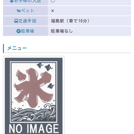
お子様の入店
◯
ペット
✕
交通手段
福島駅（車で10分）
駐車場
駐車場なし
メニュー