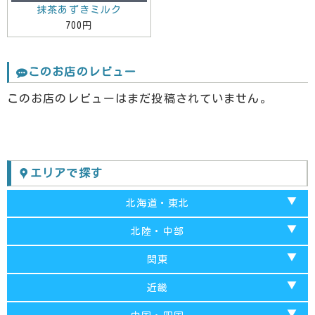
抹茶あずきミルク
700円
このお店のレビュー
このお店のレビューはまだ投稿されていません。
エリアで探す
北海道・東北
北海道
北陸・中部
青森
富山
関東
秋田
山梨
千葉
近畿
福島
岐阜
埼玉
京都府