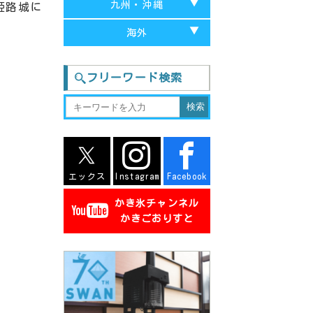
兵庫
山口
九州・沖縄
姫路城に
山形
新潟
。
栃木
和歌山
岡山
福岡
海外
宮城
石川
神奈川
大阪
島根
長崎
台湾-台中
福井
群馬
フリーワード検索
奈良
広島
大分
台湾-台北
長野
茨城
滋賀
鳥取
佐賀
台湾-台南
静岡
徳島
熊本
三重
愛媛
宮城
エックス
Instagram
Facebook
香川
鹿児島
かき氷チャンネル
高知
沖縄
かきごおりすと