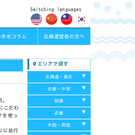
Switching languages
かき氷コラム
店舗運営者の方へ
エリアで探す
北海道・東北
北海道
北陸・中部
青森
用。
富山
関東
にこだわ
秋田
山梨
千葉
近畿
マを使っ
福島
岐阜
埼玉
京都府
中国・四国
りに並行
岩手
愛知
東京都