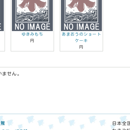
ゆきみもち
あまおうのショート
円
ケーキ
円
いません。
情報
日本全