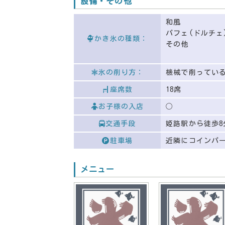
設備・その他
和風
パフェ(ドルチェ
かき氷の種類：
その他
氷の削り方：
機械で削ってい
座席数
18席
お子様の入店
◯
交通手段
姫路駅から徒歩8
駐車場
近隣にコインパ
メニュー