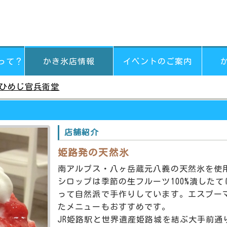
って？
かき氷店情報
イベントのご案内
ひめじ官兵衛堂
店舗紹介
姫路発の天然氷
南アルプス・八ヶ岳蔵元八義の天然氷を使
シロップは季節の生フルーツ100%潰したて
って自然派で手作りしています。エスプー
たメニューもおすすめです。
JR姫路駅と世界遺産姫路城を結ぶ大手前通