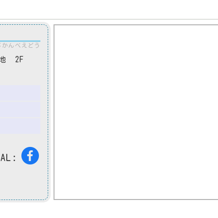
じかんべえどう
地 2F
IAL: