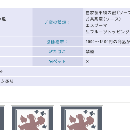
自家製果物の蜜(ソー
)風
お茶系蜜(ソース)
蜜の種類：
エスプーマ
生フルーツトッピング
る
価格帯：
1000〜1500円の商品
たばこ
禁煙
ペット
✕
分
ークあり