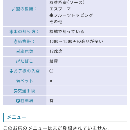
お茶系蜜(ソース)
蜜の種類：
エスプーマ
生フルーツトッピング
その他
氷の削り方：
機械で削っている
価格帯：
1000〜1500円の商品が多い
座席数
12席席
たばこ
禁煙
お子様の入店
◯
ペット
✕
交通手段
駐車場
有
メニュー
このお店のメニューはまだ登録されていません。