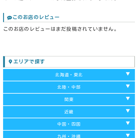
このお店のレビュー
このお店のレビューはまだ投稿されていません。
エリアで探す
北海道・東北
北海道
北陸・中部
青森
富山
関東
秋田
山梨
千葉
近畿
福島
岐阜
埼玉
京都府
中国・四国
岩手
愛知
東京都
兵庫
山口
九州・沖縄