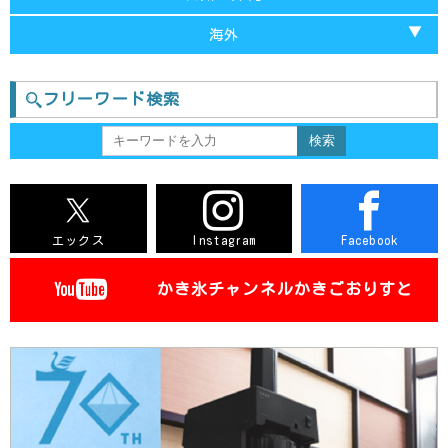
山形
新潟
栃木
和歌山
岡山
福岡
海外
宮城
石川
神奈川
大阪
島根
長崎
台湾-台中
福井
群馬
フリーワード検索
奈良
広島
大分
台湾-台北
長野
茨城
滋賀
鳥取
佐賀
台湾-台南
静岡
徳島
熊本
三重
愛媛
宮城
エックス
Instagram
Facebook
香川
鹿児島
高知
かき氷チャンネル
かきごおりすと
沖縄