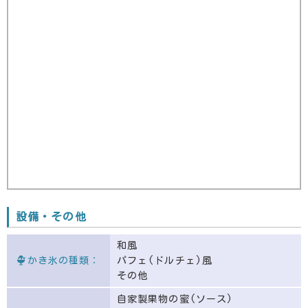
設備・その他
和風
かき氷の種類：
パフェ(ドルチェ)風
その他
自家製果物の蜜(ソース)